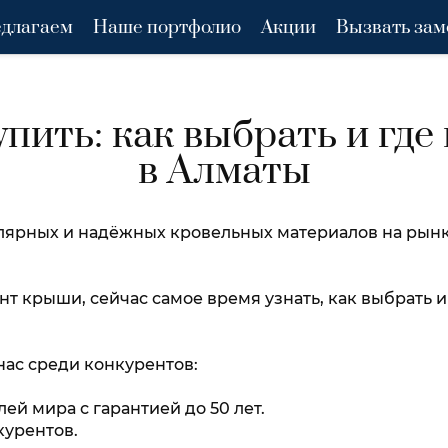
длагаем
Наше портфолио
Акции
Вызвать за
пить: как выбрать и где
в Алматы
лярных и надёжных кровельных материалов на рынке
.
нт крыши, сейчас самое время узнать, как выбрать 
ас среди конкурентов:
й мира с гарантией до 50 лет.
нкурентов.